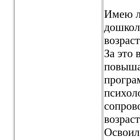
Имею л
дошкол
возраст
За это 
повыша
програ
психоло
сопров
возраст
Освоил