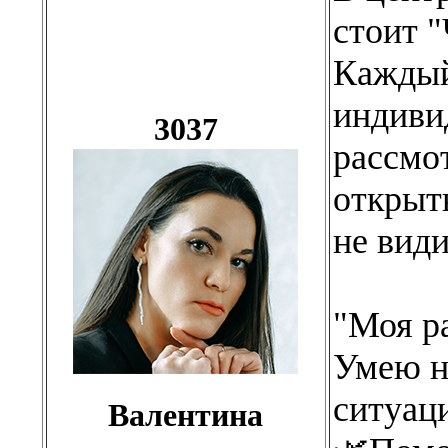
стоит 
Каждый
индиви
3037
рассмот
открыть
не види
"Моя ра
Умею н
ситуаци
Валентина