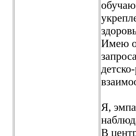
обучающ
укрепл
здоровь
Имею о
запроса
детско
взаимо
Я, эмп
наблюд
В центр