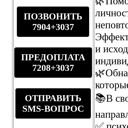
🌿Помо
личнос
ПОЗВОНИТЬ
неповт
7904+3037
Эффект
и исход
ПРЕДОПЛАТА
индиви
7208+3037
🌿Обна
которы
📚В сво
ОТПРАВИТЬ
SMS-ВОПРОС
направл
✅ псих