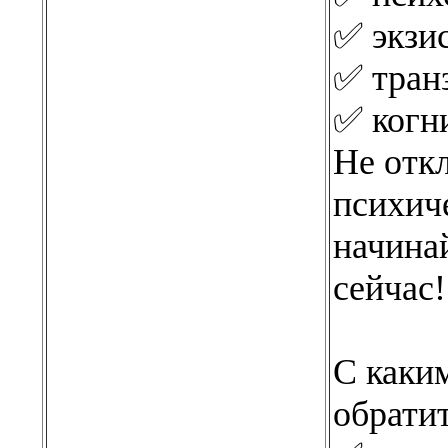
✅ экзис
✅ тран
✅ когни
Не отк
психиче
начина
сейчас!
С каки
обрати