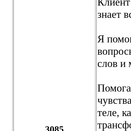
Клиент 
знает в
Я помо
вопрос
слов и 
Помога
чувства
теле, к
трансф
3085