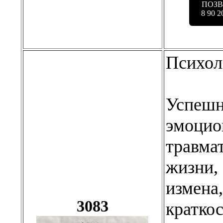
ПОЗ
8 90 2
Психол
Успешн
эмоцио
травма
жизни, 
измена,
3083
кратко