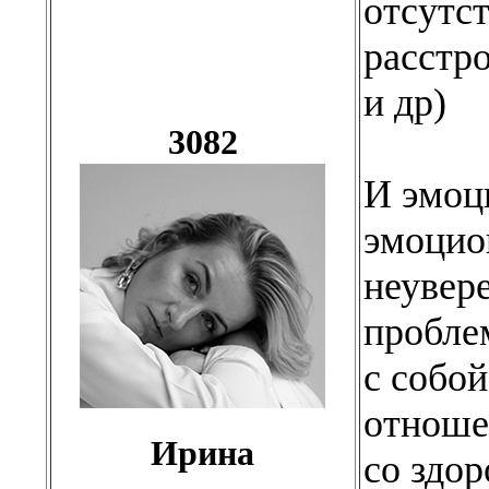
отсутст
расстр
и др)
3082
И эмоц
эмоцио
неувер
пробле
с собой
отноше
Ирина
со здор