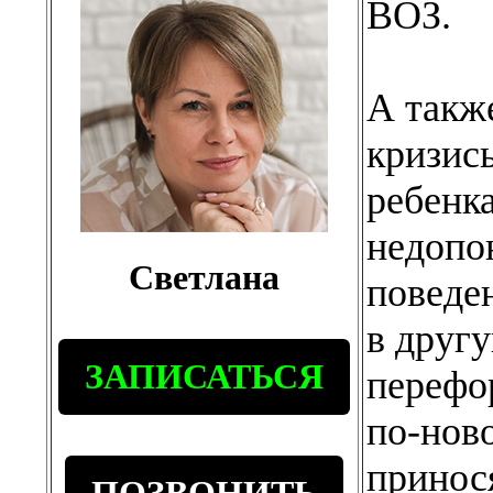
ВОЗ.
А такж
кризис
ребенк
недопо
Светлана
поведе
в друг
ЗАПИСАТЬСЯ
перефо
по-ново
принос
ПОЗВОНИТЬ