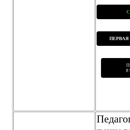
С
ПЕРВАЯ
П
8
Педаго